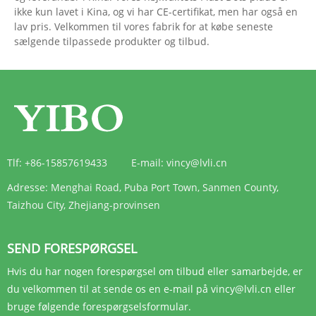
ikke kun lavet i Kina, og vi har CE-certifikat, men har også en
lav pris. Velkommen til vores fabrik for at købe seneste
sælgende tilpassede produkter og tilbud.
Tlf:
+86-15857619433
E-mail:
vincy@lvli.cn
Adresse:
Menghai Road, Puba Port Town, Sanmen County,
Taizhou City, Zhejiang-provinsen
SEND FORESPØRGSEL
Hvis du har nogen forespørgsel om tilbud eller samarbejde, er
du velkommen til at sende os en e-mail på vincy@lvli.cn eller
bruge følgende forespørgselsformular.