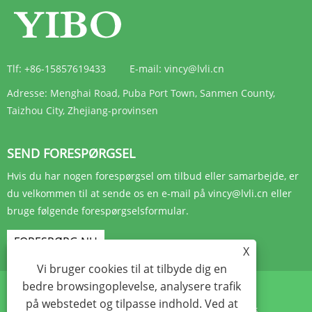
Tlf:
+86-15857619433
E-mail:
vincy@lvli.cn
Adresse:
Menghai Road, Puba Port Town, Sanmen County,
Taizhou City, Zhejiang-provinsen
SEND FORESPØRGSEL
Hvis du har nogen forespørgsel om tilbud eller samarbejde, er
du velkommen til at sende os en e-mail på vincy@lvli.cn eller
bruge følgende forespørgselsformular.
FORESPØRG NU
X
Vi bruger cookies til at tilbyde dig en
bedre browsingoplevelse, analysere trafik
på webstedet og tilpasse indhold. Ved at
Links
Sitemap
RSS
XML
Privatlivspolitik